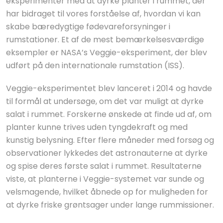
eksperimenter med at dyrke planter i rummet, der
har bidraget til vores forståelse af, hvordan vi kan
skabe bæredygtige fødevareforsyninger i
rumstationer. Et af de mest bemærkelsesværdige
eksempler er NASA’s Veggie-eksperiment, der blev
udført på den internationale rumstation (ISS).
Veggie-eksperimentet blev lanceret i 2014 og havde
til formål at undersøge, om det var muligt at dyrke
salat i rummet. Forskerne ønskede at finde ud af, om
planter kunne trives uden tyngdekraft og med
kunstig belysning. Efter flere måneder med forsøg og
observationer lykkedes det astronauterne at dyrke
og spise deres første salat i rummet. Resultaterne
viste, at planterne i Veggie-systemet var sunde og
velsmagende, hvilket åbnede op for muligheden for
at dyrke friske grøntsager under lange rummissioner.