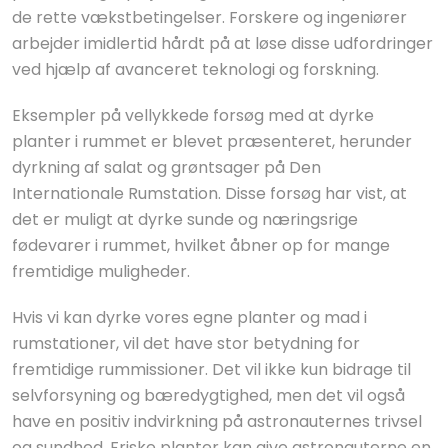
de rette vækstbetingelser. Forskere og ingeniører
arbejder imidlertid hårdt på at løse disse udfordringer
ved hjælp af avanceret teknologi og forskning.
Eksempler på vellykkede forsøg med at dyrke
planter i rummet er blevet præsenteret, herunder
dyrkning af salat og grøntsager på Den
Internationale Rumstation. Disse forsøg har vist, at
det er muligt at dyrke sunde og næringsrige
fødevarer i rummet, hvilket åbner op for mange
fremtidige muligheder.
Hvis vi kan dyrke vores egne planter og mad i
rumstationer, vil det have stor betydning for
fremtidige rummissioner. Det vil ikke kun bidrage til
selvforsyning og bæredygtighed, men det vil også
have en positiv indvirkning på astronauternes trivsel
og sundhed. Friske planter kan give astronauterne en