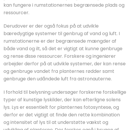
kan fungere i rumstationernes begrænsede plads og
ressourcer.
Derudover er der også fokus på at udvikle
bæredygtige systemer til genbrug af vand og luft. I
rumstationerne er der begrænsede mængder af
både vand og ilt, så det er vigtigt at kunne genbruge
og rense disse ressourcer. Forskere og ingeniører
arbejder derfor på at udvikle systemer, der kan rense
og genbruge vandet fra planternes rødder samt
genbruge den udåndede luft fra astronauterne.
I forhold til belysning undersøger forskerne forskellige
typer af kunstige lyskilder, der kan efterligne solens
lys. Lys er essentielt for planternes fotosyntese, og
derfor er det vigtigt at finde den rette kombination
og intensitet af lys til at understøtte vækst og
udvikling af planterne. Der forskes også i brugen af