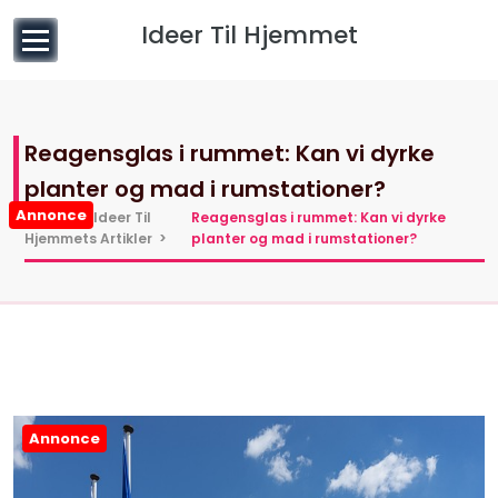
til
Ideer Til Hjemmet
indhold
Reagensglas i rummet: Kan vi dyrke
planter og mad i rumstationer?
Annonce
Hjem
>
Ideer Til
Reagensglas i rummet: Kan vi dyrke
Hjemmets Artikler
>
planter og mad i rumstationer?
Annonce