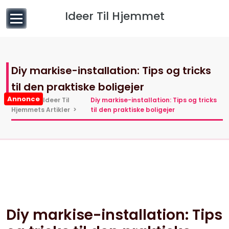
til
Ideer Til Hjemmet
indhold
Diy markise-installation: Tips og tricks
til den praktiske boligejer
Annonce
Hjem
>
Ideer Til
Diy markise-installation: Tips og tricks
Hjemmets Artikler
>
til den praktiske boligejer
5 jun, 2025
0 kommentarer
Diy markise-installation: Tips