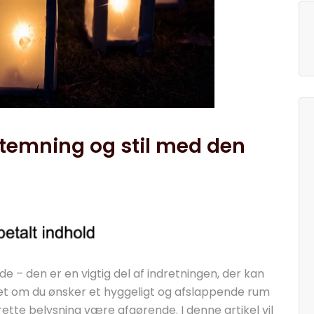
temning og stil med den
 – den er en vigtig del af indretningen, der kan
set om du ønsker et hyggeligt og afslappende rum
 rette belysning være afgørende. I denne artikel vil