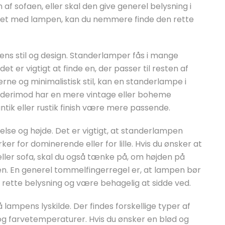
 sofaen, eller skal den give generel belysning i
let med lampen, kan du nemmere finde den rette
ens stil og design. Standerlamper fås i mange
et er vigtigt at finde en, der passer til resten af
erne og minimalistisk stil, kan en standerlampe i
du derimod har en mere vintage eller boheme
tik eller rustik finish være mere passende.
else og højde. Det er vigtigt, at standerlampen
er for dominerende eller for lille. Hvis du ønsker at
ller sofa, skal du også tænke på, om højden på
den. En generel tommelfingerregel er, at lampen bør
 rette belysning og være behagelig at sidde ved.
lampens lyskilde. Der findes forskellige typer af
 og farvetemperaturer. Hvis du ønsker en blød og