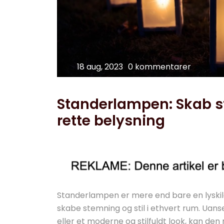
18 aug, 2023
0 kommentarer
Standerlampen: Skab s
rette belysning
Standerlampen er mere end bare en lyskilde
skabe stemning og stil i ethvert rum. Uan
eller et moderne og stilfuldt look, kan den