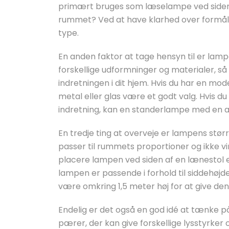
primært bruges som læselampe ved siden af
rummet? Ved at have klarhed over formå
type.
En anden faktor at tage hensyn til er lamp
forskellige udformninger og materialer, så d
indretningen i dit hjem. Hvis du har en mod
metal eller glas være et godt valg. Hvis 
indretning, kan en standerlampe med en an
En tredje ting at overveje er lampens størr
passer til rummets proportioner og ikke virk
placere lampen ved siden af en lænestol e
lampen er passende i forhold til siddehøj
være omkring 1,5 meter høj for at give den
Endelig er det også en god idé at tænke på 
pærer, der kan give forskellige lysstyrker