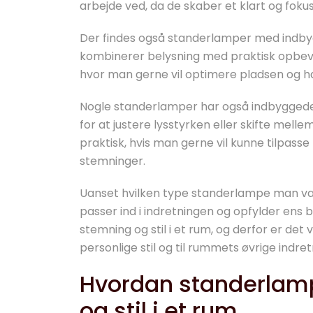
arbejde ved, da de skaber et klart og fokus
Der findes også standerlamper med indby
kombinerer belysning med praktisk opbeva
hvor man gerne vil optimere pladsen og ha
Nogle standerlamper har også indbyggede s
for at justere lysstyrken eller skifte mellem
praktisk, hvis man gerne vil kunne tilpasse 
stemninger.
Uanset hvilken type standerlampe man væl
passer ind i indretningen og opfylder ens
stemning og stil i et rum, og derfor er det
personlige stil og til rummets øvrige indret
Hvordan standerlam
og stil i et rum