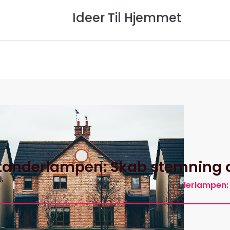
Ideer Til Hjemmet
Forside
Om Os
Privatlivspol
tanderlampen: Skab stemning og
Hjem
>
Ideer Til Hjemmets Artikler
>
Standerlampen: 