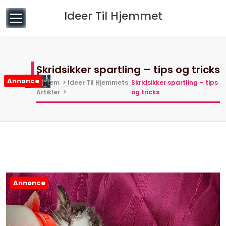
til
Ideer Til Hjemmet
indhold
Skridsikker spartling – tips og tricks
Annonce
Hjem
>
Ideer Til Hjemmets
Skridsikker spartling – tips
Artikler
>
og tricks
Annonce