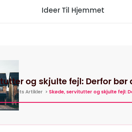
Ideer Til Hjemmet
Forside
Om Os
Privatlivspol
tutter og skjulte fejl: Derfor bø
l Hjemmets Artikler
>
Skøde, servitutter og skjulte fejl: