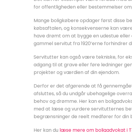
for offentligheden eller bestemmelser om
Mange boligkøbere opdager først disse be
købsaftalen, og konsekvenserne kan være 
have drømt om at bygge en udestue eller æ
gammel servitut fra 1920’erne forhindrer dig
Servitutter kan også være tekniske, for ek
adgang til at grave eller føre ledninger g
projekter og værdien af din ejendom.
Derfor er det afgørende at få gennemgået 
afsluttes, så du undgår ubehagelige overrask
behov og drømme. Her kan en boligadvok
med at læse og vurdere servitutternes bet
begrænsninger de reelt medfører for din
Her kan du
læse mere om boligadvokat i 