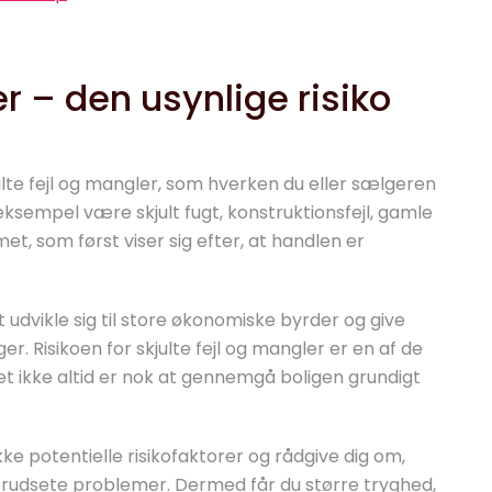
er – den usynlige risiko
lte fejl og mangler, som hverken du eller sælgeren
eksempel være skjult fugt, konstruktionsfejl, gamle
et, som først viser sig efter, at handlen er
udvikle sig til store økonomiske byrder og give
r. Risikoen for skjulte fejl og mangler er en af de
et ikke altid er nok at gennemgå boligen grundigt
 potentielle risikofaktorer og rådgive dig om,
 uforudsete problemer. Dermed får du større tryghed,