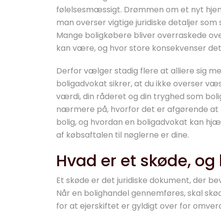
følelsesmæssigt. Drømmen om et nyt hjem ka
man overser vigtige juridiske detaljer som s
Mange boligkøbere bliver overraskede ove
kan være, og hvor store konsekvenser det ka
Derfor vælger stadig flere at alliere sig
boligadvokat sikrer, at du ikke overser væs
værdi, din råderet og din tryghed som bolige
nærmere på, hvorfor det er afgørende at ha
bolig, og hvordan en boligadvokat kan hjæ
af købsaftalen til nøglerne er dine.
Hvad er et skøde, og 
Et skøde er det juridiske dokument, der be
Når en bolighandel gennemføres, skal skødet
for at ejerskiftet er gyldigt over for omve