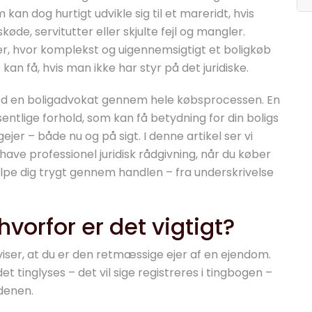
n dog hurtigt udvikle sig til et mareridt, hvis
køde, servitutter eller skjulte fejl og mangler.
r, hvor komplekst og uigennemsigtigt et boligkøb
n få, hvis man ikke har styr på det juridiske.
 med en boligadvokat gennem hele købsprocessen. En
entlige forhold, som kan få betydning for din boligs
jer – både nu og på sigt. I denne artikel ser vi
ve professionel juridisk rådgivning, når du køber
lpe dig trygt gennem handlen – fra underskrivelse
hvorfor er det vigtigt?
viser, at du er den retmæssige ejer af en ejendom.
 tinglyses – det vil sige registreres i tingbogen –
rdenen.