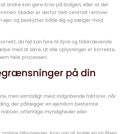
 at andre kan gøre krav på boligen, eller at der
ommen. Skødet er derfor helt centralt i enhver
som ejer og beskytter både dig og sælger mod
korrekt, da fejl kan føre til dyre og tidskrævende
pe med at sikre, at alle oplysninger er korrekte,
nnem hele processen.
 begrænsninger på din
te, men samtidigt mest indgribende faktorer, når
 binding, der pålægger en ejendom bestemte
for naboer, offentlige myndigheder eller
pføre tilbygninger, krav om at holde en sti åben