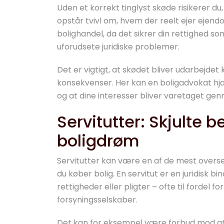
Uden et korrekt tinglyst skøde risikerer du,
opstår tvivl om, hvem der reelt ejer ejend
bolighandel, da det sikrer din rettighed 
uforudsete juridiske problemer.
Det er vigtigt, at skødet bliver udarbejdet 
konsekvenser. Her kan en boligadvokat hjæl
og at dine interesser bliver varetaget ge
Servitutter: Skjulte
boligdrøm
Servitutter kan være en af de mest overse
du køber bolig. En servitut er en juridisk
rettigheder eller pligter – ofte til fordel 
forsyningsselskaber.
Det kan for eksempel være forbud mod at o