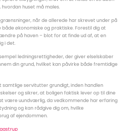
, hvordan huset må males.
grænsninger, når de allerede har skrevet under på
både økonomiske og praktiske. Forestil dig at
ndre på haven – blot for at finde ud af, at en
 i det.
sempel ledningsrettigheder, der giver elselskaber
ennem din grund, hvilket kan påvirke både fremtidige
samtlige servitutter grundigt, inden handlen
elser og sikrer, at boligen faktisk lever op til dine
at være uundværlig, da vedkommende har erfaring
ydning og kan rådgive dig om, hvilke
 brug af ejendommen.
Taastrup