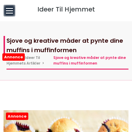
til
Ideer Til Hjemmet
indhold
Sjove og kreative måder at pynte dine
muffins i muffinformen
Annonce
Hjem
>
Ideer Til
Sjove og kreative måder at pynte dine
Hjemmets Artikler
>
muffins i muffinformen
Annonce