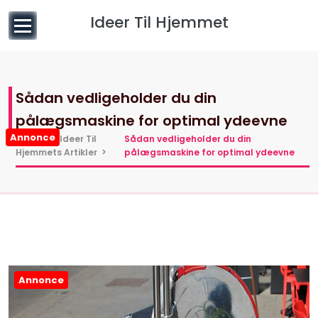
til
Ideer Til Hjemmet
indhold
Sådan vedligeholder du din
pålægsmaskine for optimal ydeevne
Annonce
Hjem
>
Ideer Til
Sådan vedligeholder du din
Hjemmets Artikler
>
pålægsmaskine for optimal ydeevne
Annonce