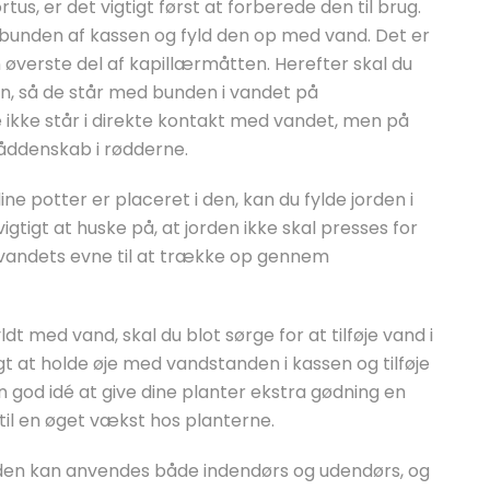
us, er det vigtigt først at forberede den til brug.
bunden af kassen og fyld den op med vand. Det er
n øverste del af kapillærmåtten. Herefter skal du
n, så de står med bunden i vandet på
e ikke står i direkte kontakt med vandet, men på
 råddenskab i rødderne.
e potter er placeret i den, kan du fylde jorden i
igtigt at huske på, at jorden ikke skal presses for
vandets evne til at trække op gennem
dt med vand, skal du blot sørge for at tilføje vand i
t at holde øje med vandstanden i kassen og tilføje
n god idé at give dine planter ekstra gødning en
til en øget vækst hos planterne.
t den kan anvendes både indendørs og udendørs, og