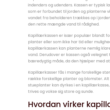
indendørs og udendørs. Kassen er typisk la
som er forbundet til jorden og planterne vi
vandet fra beholderen trækkes op i jorden 
den rette mængde vand til rådighed.
Kapillærkassen er især populær blandt fol
planter eller som ikke har tid eller muligh
kapillærkassen kan planterne nemlig klare s
vand. Derudover er kassen også velegnet t
bæredygtig måde, da den hjælper med at m
Kapillærkasser fås i mange forskellige stør
række forskellige planter og blomster. Alt
stueplanter kan dyrkes i en kapillærkasse
trives og vokse sig store og sunde.
Hvordan virker kapil