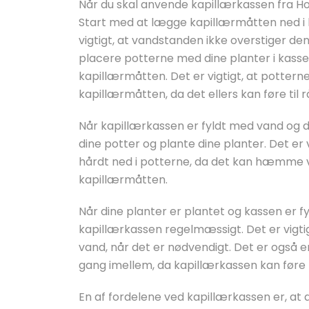
Når du skal anvende kapillærkassen fra Hort
Start med at lægge kapillærmåtten ned i 
vigtigt, at vandstanden ikke overstiger de
placere potterne med dine planter i kasse
kapillærmåtten. Det er vigtigt, at pottern
kapillærmåtten, da det ellers kan føre til
Når kapillærkassen er fyldt med vand og din
dine potter og plante dine planter. Det er v
hårdt ned i potterne, da det kan hæmme 
kapillærmåtten.
Når dine planter er plantet og kassen er fyl
kapillærkassen regelmæssigt. Det er vigtig
vand, når det er nødvendigt. Det er også e
gang imellem, da kapillærkassen kan føre 
En af fordelene ved kapillærkassen er, a