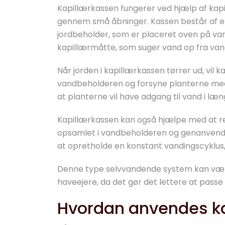
Kapillærkassen fungerer ved hjælp af kap
gennem små åbninger. Kassen består af e
jordbeholder, som er placeret oven på va
kapillærmåtte, som suger vand op fra van
Når jorden i kapillærkassen tørrer ud, vi
vandbeholderen og forsyne planterne me
at planterne vil have adgang til vand i læng
Kapillærkassen kan også hjælpe med at re
opsamlet i vandbeholderen og genanvendt, 
at opretholde en konstant vandingscyklus
Denne type selvvandende system kan være
haveejere, da det gør det lettere at pass
Hvordan anvendes ka