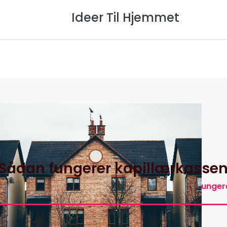
Ideer Til Hjemmet
Forside
Om Os
Privatlivspol
Sådan fungerer kapillærkassen
Hjem
>
Ideer Til Hjemmets Artikler
>
Sådan fungere