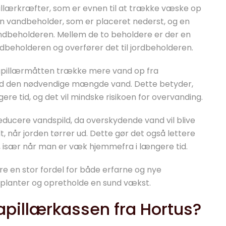
illærkræfter, som er evnen til at trække væske op
n vandbeholder, som er placeret nederst, og en
ndbeholderen. Mellem de to beholdere er der en
dbeholderen og overfører det til jordbeholderen.
l kapillærmåtten trække mere vand op fra
d den nødvendige mængde vand. Dette betyder,
ere tid, og det vil mindske risikoen for overvanding.
ducere vandspild, da overskydende vand vil blive
når jorden tørrer ud. Dette gør det også lettere
, især når man er væk hjemmefra i længere tid.
 en stor fordel for både erfarne og nye
e planter og opretholde en sund vækst.
pillærkassen fra Hortus?