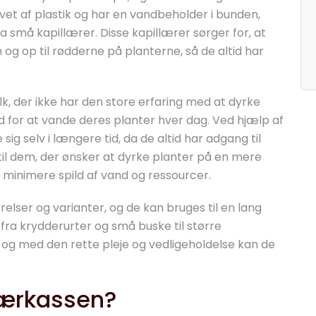
vet af plastik og har en vandbeholder i bunden,
a små kapillærer. Disse kapillærer sørger for, at
og op til rødderne på planterne, så de altid har
k, der ikke har den store erfaring med at dyrke
ed for at vande deres planter hver dag. Ved hjælp af
ig selv i længere tid, da de altid har adgang til
il dem, der ønsker at dyrke planter på en mere
inimere spild af vand og ressourcer.
relser og varianter, og de kan bruges til en lang
 fra krydderurter og små buske til større
, og med den rette pleje og vedligeholdelse kan de
lærkassen?