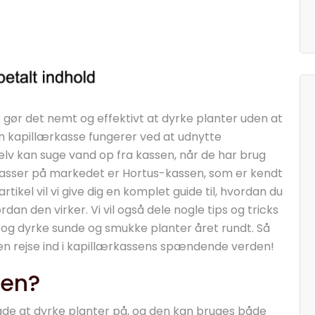
r gør det nemt og effektivt at dyrke planter uden at
n kapillærkasse fungerer ved at udnytte
elv kan suge vand op fra kassen, når de har brug
kasser på markedet er Hortus-kassen, som er kendt
 artikel vil vi give dig en komplet guide til, hvordan du
dan den virker. Vi vil også dele nogle tips og tricks
se og dyrke sunde og smukke planter året rundt. Så
 en rejse ind i kapillærkassens spændende verden!
sen?
åde at dyrke planter på, og den kan bruges både