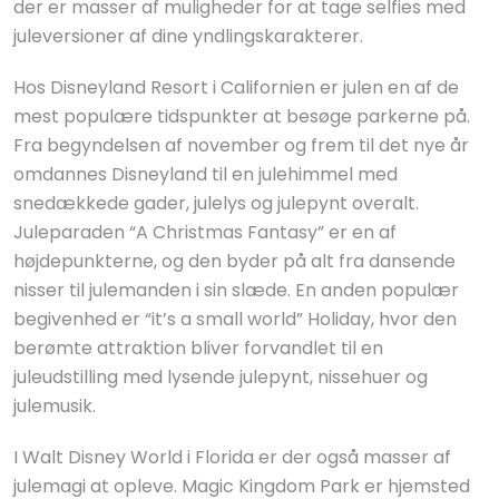
der er masser af muligheder for at tage selfies med
juleversioner af dine yndlingskarakterer.
Hos Disneyland Resort i Californien er julen en af de
mest populære tidspunkter at besøge parkerne på.
Fra begyndelsen af november og frem til det nye år
omdannes Disneyland til en julehimmel med
snedækkede gader, julelys og julepynt overalt.
Juleparaden “A Christmas Fantasy” er en af
højdepunkterne, og den byder på alt fra dansende
nisser til julemanden i sin slæde. En anden populær
begivenhed er “it’s a small world” Holiday, hvor den
berømte attraktion bliver forvandlet til en
juleudstilling med lysende julepynt, nissehuer og
julemusik.
I Walt Disney World i Florida er der også masser af
julemagi at opleve. Magic Kingdom Park er hjemsted