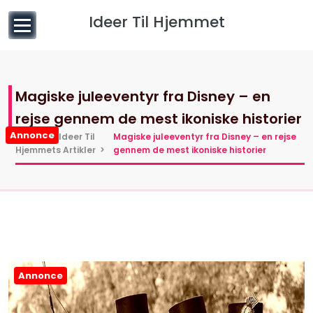
til
Ideer Til Hjemmet
indhold
Magiske juleeventyr fra Disney – en
rejse gennem de mest ikoniske historier
Annonce
Hjem
>
Ideer Til
Magiske juleeventyr fra Disney – en rejse
Hjemmets Artikler
>
gennem de mest ikoniske historier
Annonce