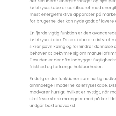
der reducerer energiforbruget og hjælper
kølefryseskabe er certificeret med energikl
mest energieffektive apparater på markede
for brugerne, der kan nyde godt af lavere
En fjerde vigtig funktion er den avancerede
kølefryseskabe. Disse skabe er udstyret me
sikrer jævn køling og forhindrer dannelse a
behøver at bekymre sig om manuel afrimni
Desuden er der ofte indbygget fugtigheds
friskhed og forlænge holdbarheden.
Endelig er der funktioner som hurtig nedkø
almindelige i moderne kølefryseskabe. Diss
madvarer hurtigt, hvilket er nyttigt, når 
skal fryse store mængder mad på kort tid.
undgår bakterievækst.