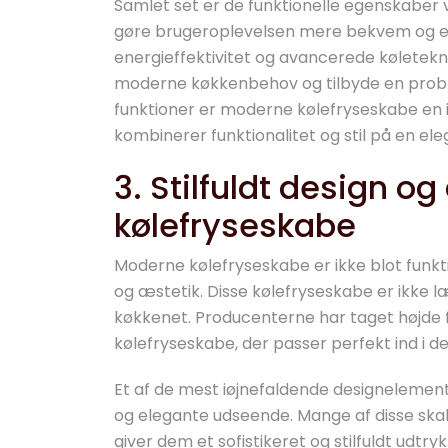
Samlet set er de funktionelle egenskaber 
gøre brugeroplevelsen mere bekvem og eff
energieffektivitet og avancerede køletekn
moderne køkkenbehov og tilbyde en probl
funktioner er moderne kølefryseskabe en 
kombinerer funktionalitet og stil på en el
3. Stilfuldt design o
kølefryseskabe
Moderne kølefryseskabe er ikke blot funkti
og æstetik. Disse kølefryseskabe er ikke læ
køkkenet. Producenterne har taget højde
kølefryseskabe, der passer perfekt ind i d
Et af de mest iøjnefaldende designelemen
og elegante udseende. Mange af disse skab
giver dem et sofistikeret og stilfuldt udtry