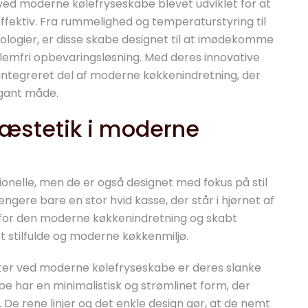
ved moderne kølefryseskabe blevet udviklet for at
ektiv. Fra rummelighed og temperaturstyring til
ologier, er disse skabe designet til at imødekomme
emfri opbevaringsløsning. Med deres innovative
integreret del af moderne køkkenindretning, der
egant måde.
g æstetik i moderne
onelle, men de er også designet med fokus på stil
ngere bare en stor hvid kasse, der står i hjørnet af
 for den moderne køkkenindretning og skabt
et stilfulde og moderne køkkenmiljø.
ter ved moderne kølefryseskabe er deres slanke
e har en minimalistisk og strømlinet form, der
k. De rene linjer og det enkle design gør, at de nemt