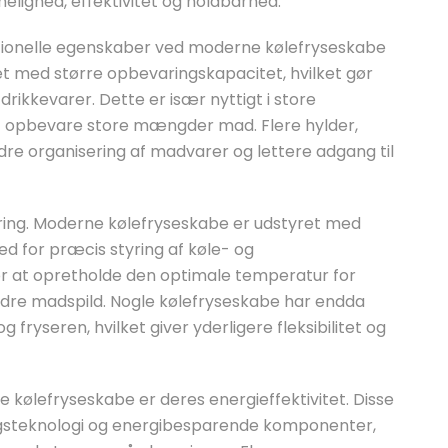
melighed, effektivitet og holdbarhed.
ionelle egenskaber ved moderne kølefryseskabe
t med større opbevaringskapacitet, hvilket gør
rikkevarer. Dette er især nyttigt i store
at opbevare store mængder mad. Flere hylder,
dre organisering af madvarer og lettere adgang til
yring. Moderne kølefryseskabe er udstyret med
d for præcis styring af køle- og
r at opretholde den optimale temperatur for
indre madspild. Nogle kølefryseskabe har endda
fryseren, hvilket giver yderligere fleksibilitet og
 kølefryseskabe er deres energieffektivitet. Disse
ngsteknologi og energibesparende komponenter,