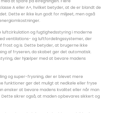
 med at spare på elregningen. Flere
asse A eller A+, hvilket betyder, at de er blandt de
t. Dette er ikke kun godt for miljøet, men også
 energiomkostninger.
 luftcirkulation og fugtighedsstyring i moderne
d ventilations- og luftfordelingssystemer, der
f frost og is. Dette betyder, at brugerne ikke
ng af fryseren, da skabet gør det automatisk.
styring, der hjælper med at bevare madens
ling og super-frysning, der er blevet mere
e funktioner gør det muligt at nedkøle eller fryse
man ønsker at bevare madens kvalitet eller når man
 Dette sikrer også, at maden opbevares sikkert og