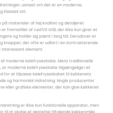
ndretninger, uanset om det er en moderne,
 klassisk stil.
på materialer af høj kvalitet og detaljeret
fremstillet af rustfrit stål, der ikke kun giver et
ngøre og holder sig pænt i lang tid. Derudover er
g knapper, der ofte er udført i en kontrasterende
lt interessant element.
net af moderne kølefryseskabe. Mens traditionelle
rt, er moderne kølefryseskabe tilgængelige i et
d for at tilpasse kølefryseskabet til køkkenets
 og harmonisk indretning. Nogle producenter
e eller grafiske elementer, der kan give køkkenet
ndretning er ikke kun funktionelle apparater, men
r til at skabe et æstetisk tiltalende køkkenmiljø.