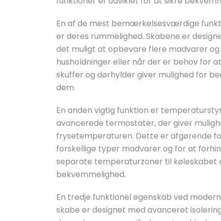
funktioner er udviklet for at sikre bekvem
En af de mest bemærkelsesværdige funkt
er deres rummelighed. Skabene er designe
det muligt at opbevare flere madvarer og d
husholdninger eller når der er behov for 
skuffer og dørhylder giver mulighed for be
dem.
En anden vigtig funktion er temperaturst
avancerede termostater, der giver mulighe
frysetemperaturen. Dette er afgørende fo
forskellige typer madvarer og for at forh
separate temperaturzoner til køleskabet og 
bekvemmelighed.
En tredje funktionel egenskab ved moderne
skabe er designet med avanceret isoleri