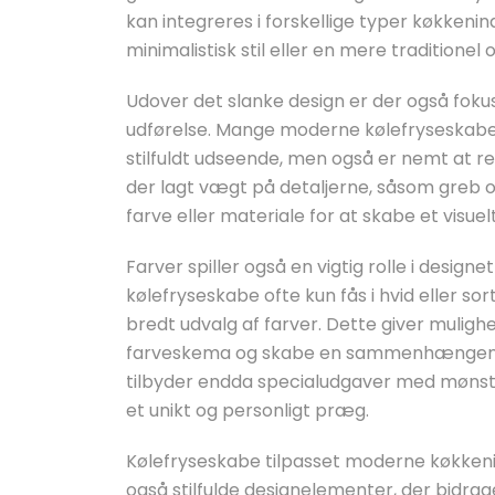
kan integreres i forskellige typer køkkeni
minimalistisk stil eller en mere traditionel og
Udover det slanke design er der også fokus 
udførelse. Mange moderne kølefryseskabe er 
stilfuldt udseende, men også er nemt at re
der lagt vægt på detaljerne, såsom greb o
farve eller materiale for at skabe et visue
Farver spiller også en vigtig rolle i desig
kølefryseskabe ofte kun fås i hvid eller so
bredt udvalg af farver. Dette giver mulighe
farveskema og skabe en sammenhængende
tilbyder endda specialudgaver med mønstr
et unikt og personligt præg.
Kølefryseskabe tilpasset moderne køkkeni
også stilfulde designelementer, der bidrage