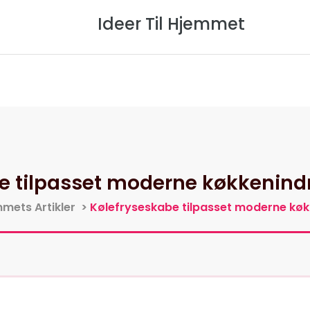
Ideer Til Hjemmet
Forside
Om Os
Privatlivspol
 tilpasset moderne køkkenindret
mmets Artikler
>
Kølefryseskabe tilpasset moderne køkke