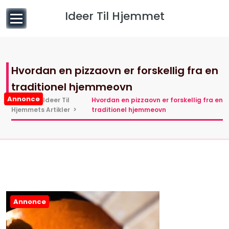
til
Ideer Til Hjemmet
indhold
Hvordan en pizzaovn er forskellig fra en
traditionel hjemmeovn
Annonce
Hjem
>
Ideer Til
Hvordan en pizzaovn er forskellig fra en
Hjemmets Artikler
>
traditionel hjemmeovn
Annonce