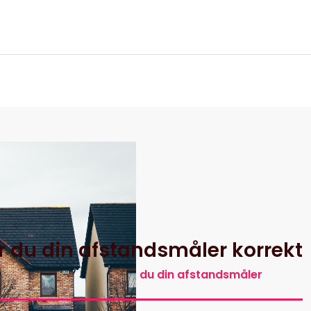
itik
r du din afstandsmåler korrekt
Guide: Sådan kalibrerer du din afstandsmåler
korrekt