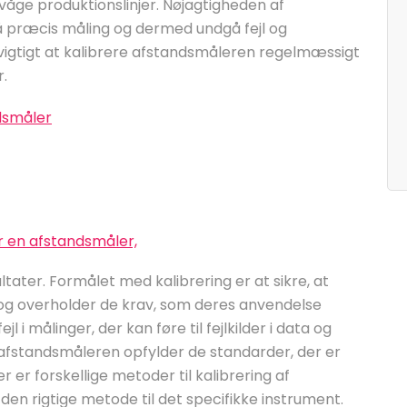
ge produktionslinjer. Nøjagtigheden af ​​
 præcis måling og dermed undgå fejl og
vigtigt at kalibrere afstandsmåleren regelmæssigt
r.
dsmåler
r en afstandsmåler,
ltater. Formålet med kalibrering er at sikre, at
og overholder de krav, som deres anvendelse
jl i målinger, der kan føre til fejlkilder i data og
at afstandsmåleren opfylder de standarder, der er
er forskellige metoder til kalibrering af
den rigtige metode til det specifikke instrument.