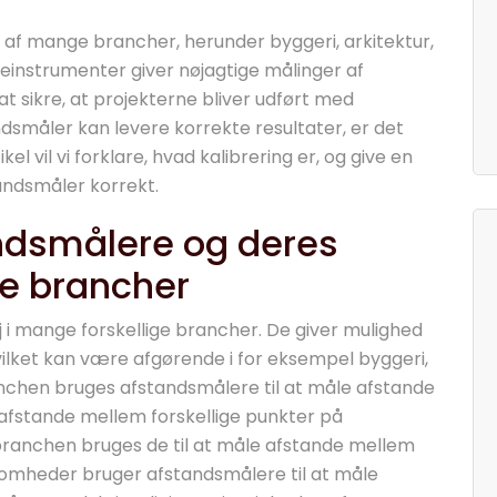
 af mange brancher, herunder byggeri, arkitektur,
einstrumenter giver nøjagtige målinger af
at sikre, at projekterne bliver udført med
ndsmåler kan levere korrekte resultater, er det
kel vil vi forklare, hvad kalibrering er, og give en
tandsmåler korrekt.
andsmålere og deres
ge brancher
i mange forskellige brancher. De giver mulighed
vilket kan være afgørende i for eksempel byggeri,
anchen bruges afstandsmålere til at måle afstande
afstande mellem forskellige punkter på
ranchen bruges de til at måle afstande mellem
ksomheder bruger afstandsmålere til at måle