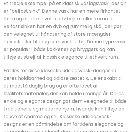
Et tredje eksempel på et klassisk udslagsvask-design
er “belfast sink”. Denne vask har en mere firkantet
form og er ofte lavet af støbejern eller keramik.
Belfast sinken har en dyb og rummelig skål, der gør
den velegnet til håndtering af store mængder
opvask eller til brug som vask til tøj. Denne type vask
er populær i både køkkener og bryggers og kan
tilføje et strejf af klassisk elegance til ethvert rum.
Fælles for disse klassiske udslagsvask-designs er
deres holdbarhed og tidløse æstetik. De er skabt til
at modstå daglig brug og er ofte lavet af
kvalitetsmaterialer, der kan holde i mange år. Deres
enkle og elegante design gør dem velegnede til både
traditionelle og moderne hjem, hvor de kan tilføje en
touch af charme og stil. Klassiske udslagsvask-
designs er en påmindelse om fortidens elegance og
et populært valg blandt dem, der ønsker en vask, der