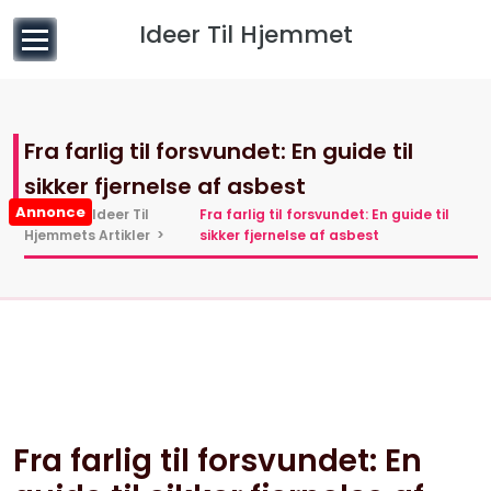
til
Ideer Til Hjemmet
indhold
Fra farlig til forsvundet: En guide til
sikker fjernelse af asbest
Annonce
Hjem
>
Ideer Til
Fra farlig til forsvundet: En guide til
Hjemmets Artikler
>
sikker fjernelse af asbest
5 jun, 2025
0 kommentarer
Fra farlig til forsvundet: En