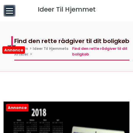
til
Ideer Til Hjemmet
indhold
Find den rette rådgiver til dit boligkøb
Hjem
>
Ideer Til Hjemmets
Find den rette rådgiver til dit
Annonce
Artikler
>
boligkøb
Annonce