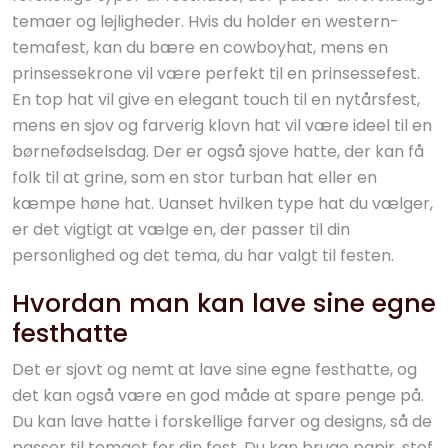
temaer og lejligheder. Hvis du holder en western-
temafest, kan du bære en cowboyhat, mens en
prinsessekrone vil være perfekt til en prinsessefest.
En top hat vil give en elegant touch til en nytårsfest,
mens en sjov og farverig klovn hat vil være ideel til en
børnefødselsdag. Der er også sjove hatte, der kan få
folk til at grine, som en stor turban hat eller en
kæmpe høne hat. Uanset hvilken type hat du vælger,
er det vigtigt at vælge en, der passer til din
personlighed og det tema, du har valgt til festen.
Hvordan man kan lave sine egne
festhatte
Det er sjovt og nemt at lave sine egne festhatte, og
det kan også være en god måde at spare penge på.
Du kan lave hatte i forskellige farver og designs, så de
passer til temaet for din fest. Du kan bruge papir, stof,