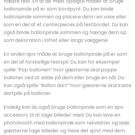
næste fest. En af de mest oplagte måder at bruge
ballonpinde på er som bordpynt. Du kan binde
ballonpinde sammen og placere dem i en vase eller
som en del af et centerpieces på festbordet. Du kan
også binde ballonpinde sammen og hænge dem op
som dekoration i loftet eller langs væggene.
En anden sjov måde at bruge ballonpinde på er som
en del af forskellige festspil. Du kan for eksempel
spille “Pop ballonen” hvor gæsterne skal poppe
balloner ved at sidde på dem eller bruge en nål. Du
kan også spille “Ballon dart” hvor gæsterne skal kaste
dartpile på balloner.
Endelig kan du også bruge ballonpinde som en sjov
accessory til at tage billeder med. Du kan lave en
photobooth med ballonpinde som rekvisitter og lade
gæsterne tage billeder og have det sjovt med dem.