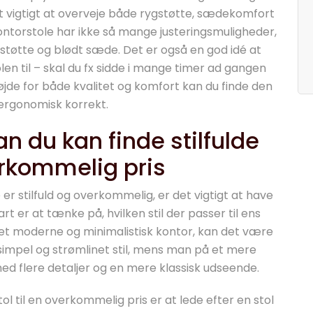
et vigtigt at overveje både rygstøtte, sædekomfort
ontorstole har ikke så mange justeringsmuligheder,
støtte og blødt sæde. Det er også en god idé at
n til – skal du fx sidde i mange timer ad gangen
højde for både kvalitet og komfort kan du finde den
 ergonomisk korrekt.
an du kan finde stilfulde
erkommelig pris
er stilfuld og overkommelig, er det vigtigt at have
rt er at tænke på, hvilken stil der passer til ens
et moderne og minimalistisk kontor, kan det være
n simpel og strømlinet stil, mens man på et mere
med flere detaljer og en mere klassisk udseende.
ol til en overkommelig pris er at lede efter en stol