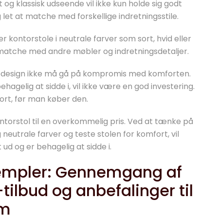
t og klassisk udseende vil ikke kun holde sig godt
 let at matche med forskellige indretningsstile.
 kontorstole i neutrale farver som sort, hvid eller
 matche med andre møbler og indretningsdetaljer.
l og design ikke må gå på kompromis med komforten.
ehagelig at sidde i, vil ikke være en god investering.
ort, før man køber den.
ntorstol til en overkommelig pris. Ved at tænke på
g neutrale farver og teste stolen for komfort, vil
ud og er behagelig at sidde i.
sempler: Gennemgang af
tilbud og anbefalinger til
em