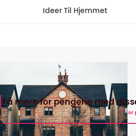
Ideer Til Hjemmet
Forside
Om Os
Privatlivspol
Få mere for pengene med disse
Hjem
>
Ideer Til Hjemmets Artikler
>
Få mere for 