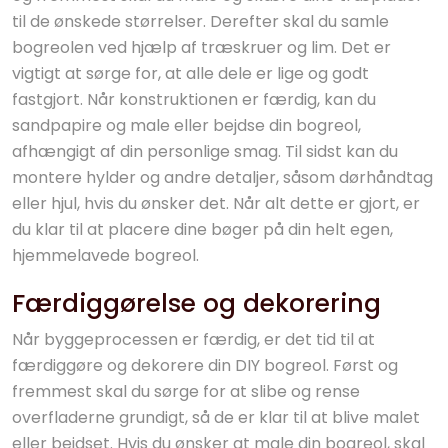
til de ønskede størrelser. Derefter skal du samle
bogreolen ved hjælp af træskruer og lim. Det er
vigtigt at sørge for, at alle dele er lige og godt
fastgjort. Når konstruktionen er færdig, kan du
sandpapire og male eller bejdse din bogreol,
afhængigt af din personlige smag. Til sidst kan du
montere hylder og andre detaljer, såsom dørhåndtag
eller hjul, hvis du ønsker det. Når alt dette er gjort, er
du klar til at placere dine bøger på din helt egen,
hjemmelavede bogreol.
Færdiggørelse og dekorering
Når byggeprocessen er færdig, er det tid til at
færdiggøre og dekorere din DIY bogreol. Først og
fremmest skal du sørge for at slibe og rense
overfladerne grundigt, så de er klar til at blive malet
eller bejdset. Hvis du ønsker at male din bogreol, skal