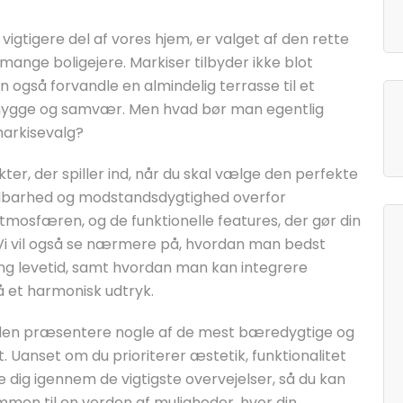
 vigtigere del af vores hjem, er valget af den rette
mange boligejere. Markiser tilbyder ikke blot
 også forvandle en almindelig terrasse til et
l hygge og samvær. Men hvad bør man egentlig
markisevalg?
er, der spiller ind, når du skal vælge den perfekte
holdbarhed og modstandsdygtighed overfor
atmosfæren, og de funktionelle features, der gør din
 Vi vil også se nærmere på, hvordan man bedst
lang levetid, samt hvordan man kan integrere
å et harmonisk udtryk.
esuden præsentere nogle af de mest bæredygtige og
 Uanset om du prioriterer æstetik, funktionalitet
e dig igennem de vigtigste overvejelser, så du kan
mmen til en verden af muligheder, hvor din