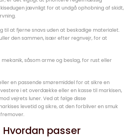
kisedugen jævnligt for at undgå ophobning af skidt,
rvning.
til at fjerne snavs uden at beskadige materialet.
ruller den sammen, især efter regnvejr, for at
 mekanik, såsom arme og beslag, for rust eller
ller en passende smøremiddel for at sikre en
nvestere i et overdække eller en kasse til markisen,
mod vejrets luner. Ved at følge disse
arkises levetid og sikre, at den forbliver en smuk
r fremover.
r: Hvordan passer