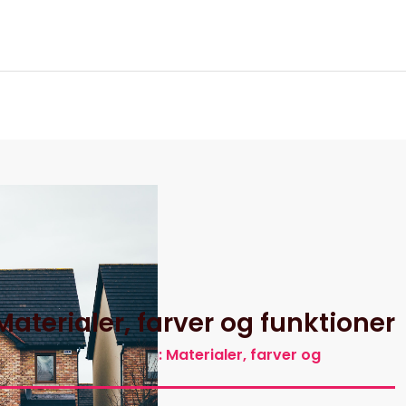
itik
aterialer, farver og funktioner
Det store markisevalg: Materialer, farver og
funktioner