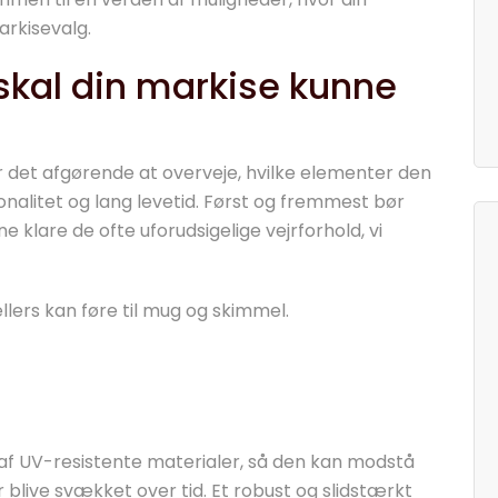
rkisevalg.
skal din markise kunne
er det afgørende at overveje, hvilke elementer den
onalitet og lang levetid. Først og fremmest bør
 klare de ofte uforudsigelige vejrforhold, vi
llers kan føre til mug og skimmel.
af UV-resistente materialer, så den kan modstå
r blive svækket over tid. Et robust og slidstærkt