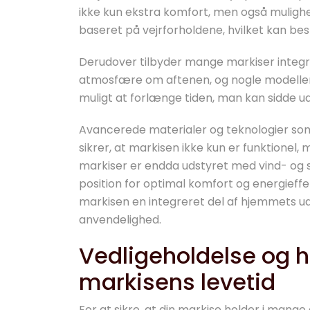
ikke kun ekstra komfort, men også muligh
baseret på vejrforholdene, hvilket kan bes
Derudover tilbyder mange markiser integr
atmosfære om aftenen, og nogle modell
muligt at forlænge tiden, man kan sidde ud
Avancerede materialer og teknologier so
sikrer, at markisen ikke kun er funktionel,
markiser er endda udstyret med vind- og s
position for optimal komfort og energieffe
markisen en integreret del af hjemmets u
anvendelighed.
Vedligeholdelse og 
markisens levetid
For at sikre, at din markise holder i mange 