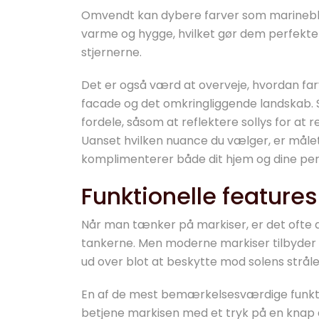
Omvendt kan dybere farver som marineblå, 
varme og hygge, hvilket gør dem perfekte
stjernerne.
Det er også værd at overveje, hvordan fa
facade og det omkringliggende landskab. S
fordele, såsom at reflektere sollys for at r
Uanset hvilken nuance du vælger, er mål
komplimenterer både dit hjem og dine pe
Funktionelle feature
Når man tænker på markiser, er det ofte d
tankerne. Men moderne markiser tilbyder en
ud over blot at beskytte mod solens stråle
En af de mest bemærkelsesværdige funktio
betjene markisen med et tryk på en knap 