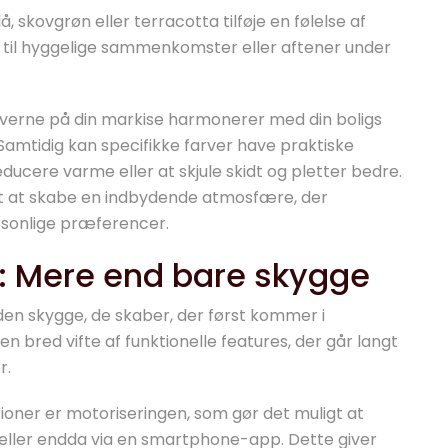
skovgrøn eller terracotta tilføje en følelse af
 til hyggelige sammenkomster eller aftener under
rverne på din markise harmonerer med din boligs
amtidig kan specifikke farver have praktiske
educere varme eller at skjule skidt og pletter bedre.
et at skabe en indbydende atmosfære, der
rsonlige præferencer.
s: Mere end bare skygge
en skygge, de skaber, der først kommer i
 bred vifte af funktionelle features, der går langt
r.
ner er motoriseringen, som gør det muligt at
eller endda via en smartphone-app. Dette giver