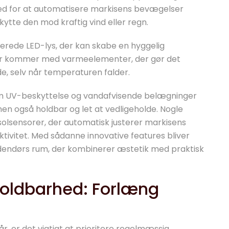
ed for at automatisere markisens bevægelser
kytte den mod kraftig vind eller regn.
erede LED-lys, der kan skabe en hyggelig
er kommer med varmeelementer, der gør det
e, selv når temperaturen falder.
m UV-beskyttelse og vandafvisende belægninger
 men også holdbar og let at vedligeholde. Nogle
olsensorer, der automatisk justerer markisens
ktivitet. Med sådanne innovative features bliver
dendørs rum, der kombinerer æstetik med praktisk
holdbarhed: Forlæng
år, er det vigtigt at prioritere regelmæssig