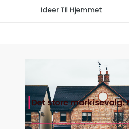
Ideer Til Hjemmet
Forside
Om Os
Privatlivspol
Det store markisevalg: M
Hjem
>
Ideer Til Hjemmets Artikler
>