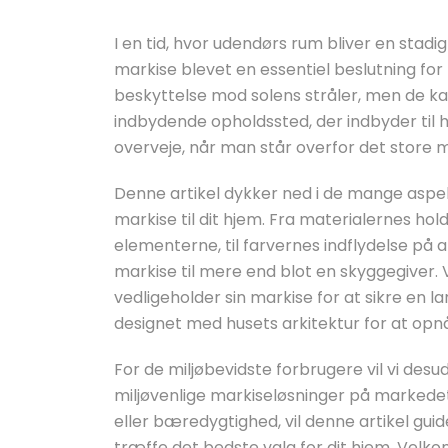
I en tid, hvor udendørs rum bliver en stadig
markise blevet en essentiel beslutning for 
beskyttelse mod solens stråler, men de kan
indbydende opholdssted, der indbyder ti
overveje, når man står overfor det store 
Denne artikel dykker ned i de mange aspekt
markise til dit hjem. Fra materialernes 
elementerne, til farvernes indflydelse på 
markise til mere end blot en skyggegiver.
vedligeholder sin markise for at sikre en 
designet med husets arkitektur for at opn
For de miljøbevidste forbrugere vil vi d
miljøvenlige markiseløsninger på markedet.
eller bæredygtighed, vil denne artikel guid
træffe det bedste valg for dit hjem. Velko