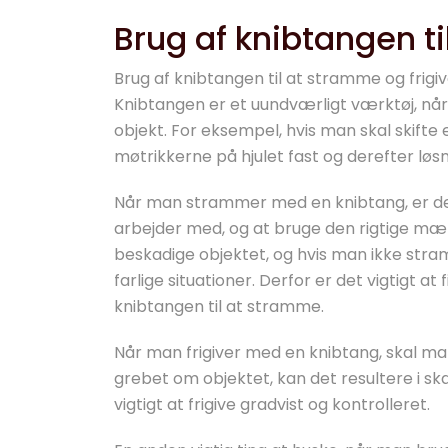
Brug af knibtangen ti
Brug af knibtangen til at stramme og frig
Knibtangen er et uundværligt værktøj, når
objekt. For eksempel, hvis man skal skifte
møtrikkerne på hjulet fast og derefter løs
Når man strammer med en knibtang, er det
arbejder med, og at bruge den rigtige mæ
beskadige objektet, og hvis man ikke stram
farlige situationer. Derfor er det vigtigt 
knibtangen til at stramme.
Når man frigiver med en knibtang, skal man
grebet om objektet, kan det resultere i s
vigtigt at frigive gradvist og kontrolleret.