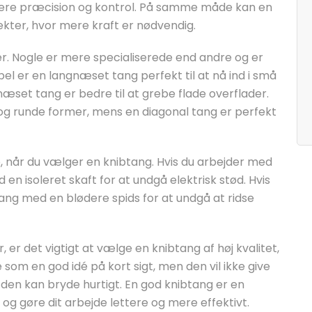
mere præcision og kontrol. På samme måde kan en
ekter, hvor mere kraft er nødvendig.
er. Nogle er mere specialiserede end andre og er
pel er en langnæset tang perfekt til at nå ind i små
set tang er bedre til at grebe flade overflader.
 og runde former, mens en diagonal tang er perfekt
ve, når du vælger en knibtang. Hvis du arbejder med
en isoleret skaft for at undgå elektrisk stød. Hvis
ng med en blødere spids for at undgå at ridse
 er det vigtigt at vælge en knibtang af høj kvalitet,
rke som en god idé på kort sigt, men den vil ikke give
 den kan bryde hurtigt. En god knibtang er en
g og gøre dit arbejde lettere og mere effektivt.