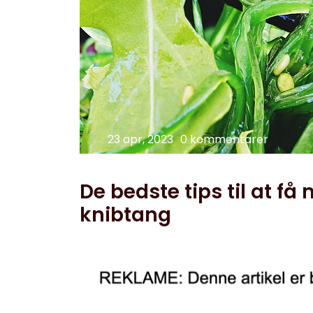
23 apr, 2023
0 kommentarer
De bedste tips til at få
knibtang