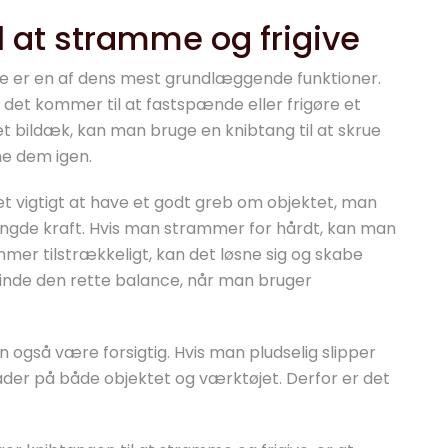
l at stramme og frigive
ive er en af dens mest grundlæggende funktioner.
 det kommer til at fastspænde eller frigøre et
 et bildæk, kan man bruge en knibtang til at skrue
ne dem igen.
 vigtigt at have et godt greb om objektet, man
ngde kraft. Hvis man strammer for hårdt, kan man
mer tilstrækkeligt, kan det løsne sig og skabe
at finde den rette balance, når man bruger
 også være forsigtig. Hvis man pludselig slipper
kader på både objektet og værktøjet. Derfor er det