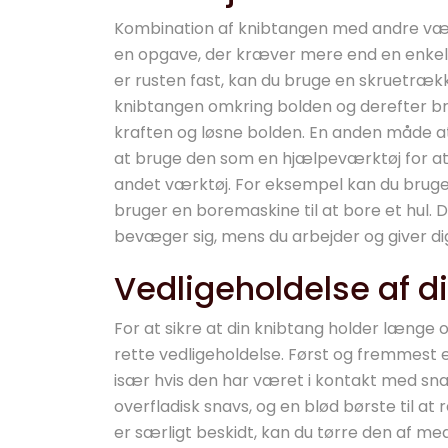
Kombination af knibtangen med andre værk
en opgave, der kræver mere end en enkelt 
er rusten fast, kan du bruge en skruetræk
knibtangen omkring bolden og derefter bru
kraften og løsne bolden. En anden måde 
at bruge den som en hjælpeværktøj for at
andet værktøj. For eksempel kan du bruge 
bruger en boremaskine til at bore et hul. 
bevæger sig, mens du arbejder og giver d
Vedligeholdelse af d
For at sikre at din knibtang holder længe o
rette vedligeholdelse. Først og fremmest 
især hvis den har været i kontakt med snavs 
overfladisk snavs, og en blød børste til a
er særligt beskidt, kan du tørre den af med