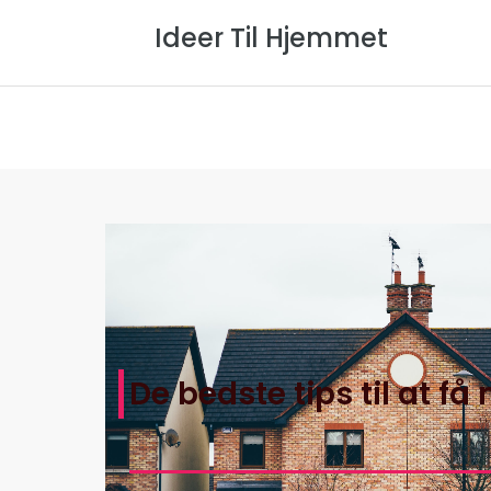
Ideer Til Hjemmet
Forside
Om Os
Privatlivspol
De bedste tips til at f
Hjem
>
Ideer Til Hjemmets Artikler
>