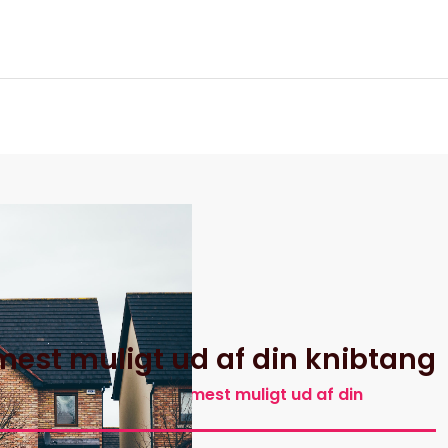
itik
å mest muligt ud af din knibtang
De bedste tips til at få mest muligt ud af din
knibtang