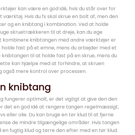
tøjer kan være en god idé, hvis du står over for
værktøj. Hvis du fx skal skrue en bolt af, men den
ker og en knibtang i kombination. Ved at holde
ge skruetrækkeren til at dreje, kan du øge
at kombinere knibtangen med andre værktøjer er
 holde fast på et emne, mens du arbejder med et
knibtangen til at holde fast på en skrue, mens du
Dette kan hjælpe med at forhindre, at skruen
ig også mere kontrol over processen.
in knibtang
g fungerer optimalt, er det vigtigt at give den den
er det en god idé at rengøre tangen regelmæssigt,
eller olie. Du kan bruge en tør klud til at fjerne
t rense de mindre tilgængelige områder. Hvis tangen
 en fugtig klud og tørre den efter med en tør klud.