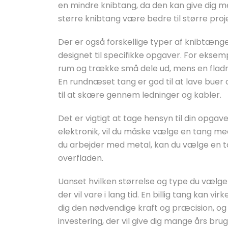
en mindre knibtang, da den kan give dig 
større knibtang være bedre til større proj
Der er også forskellige typer af knibtæng
designet til specifikke opgaver. For eksem
rum og trække små dele ud, mens en fladnæ
En rundnæset tang er god til at lave buer
til at skære gennem ledninger og kabler.
Det er vigtigt at tage hensyn til din opga
elektronik, vil du måske vælge en tang med 
du arbejder med metal, kan du vælge en ta
overfladen.
Uanset hvilken størrelse og type du vælger,
der vil vare i lang tid. En billig tang kan vi
dig den nødvendige kraft og præcision, og
investering, der vil give dig mange års bru