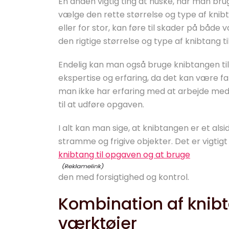
En anden vigtig ting at huske, når man brug
vælge den rette størrelse og type af knibtan
eller for stor, kan føre til skader på både 
den rigtige størrelse og type af knibtang t
Endelig kan man også bruge knibtangen til
ekspertise og erfaring, da det kan være f
man ikke har erfaring med at arbejde med
til at udføre opgaven.
I alt kan man sige, at knibtangen er et als
stramme og frigive objekter. Det er vigtig
knibtang til opgaven og at bruge
den med forsigtighed og kontrol.
Kombination af kni
værktøjer