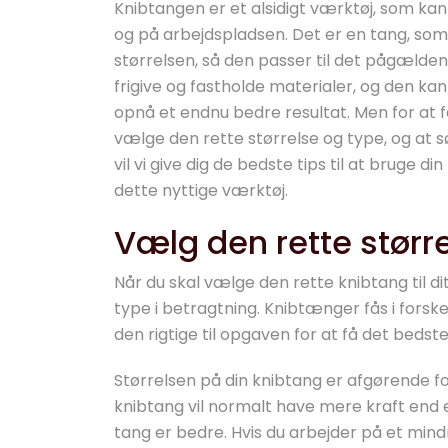
Knibtangen er et alsidigt værktøj, som ka
og på arbejdspladsen. Det er en tang, som 
størrelsen, så den passer til det pågælde
frigive og fastholde materialer, og den k
opnå et endnu bedre resultat. Men for at få
vælge den rette størrelse og type, og at sø
vil vi give dig de bedste tips til at bruge d
dette nyttige værktøj.
Vælg den rette størr
Når du skal vælge den rette knibtang til dit
type i betragtning. Knibtænger fås i forskel
den rigtige til opgaven for at få det bedste
Størrelsen på din knibtang er afgørende fo
knibtang vil normalt have mere kraft end e
tang er bedre. Hvis du arbejder på et min