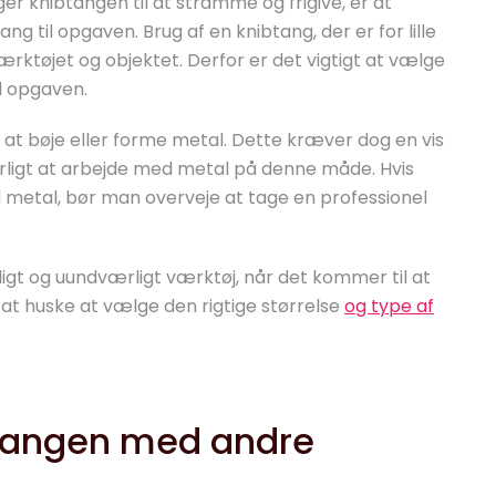
er knibtangen til at stramme og frigive, er at
g til opgaven. Brug af en knibtang, der er for lille
værktøjet og objektet. Derfor er det vigtigt at vælge
il opgaven.
 at bøje eller forme metal. Dette kræver dog en vis
arligt at arbejde med metal på denne måde. Hvis
 metal, bør man overveje at tage en professionel
idigt og uundværligt værktøj, når det kommer til at
t at huske at vælge den rigtige størrelse
og type af
btangen med andre