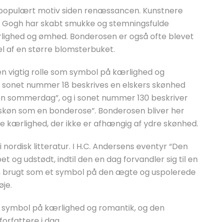
 populært motiv siden renæssancen. Kunstnere
n Gogh har skabt smukke og stemningsfulde
rlighed og ømhed. Bonderosen er også ofte blevet
el af en større blomsterbuket.
 en vigtig rolle som symbol på kærlighed og
 sonet nummer 18 beskrives en elskers skønhed
n sommerdag”, og i sonet nummer 130 beskriver
 skøn som en bonderose”. Bonderosen bliver her
 kærlighed, der ikke er afhængig af ydre skønhed.
nordisk litteratur. I H.C. Andersens eventyr “Den
t og udstødt, indtil den en dag forvandler sig til en
en brugt som et symbol på den ægte og uspolerede
øje.
om symbol på kærlighed og romantik, og den
orfattere i dag.