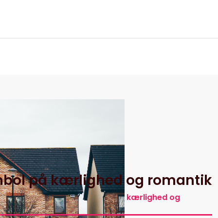
itik
bol på kærlighed og romantik
ler
Bonderoser som symbol på kærlighed og
romantik