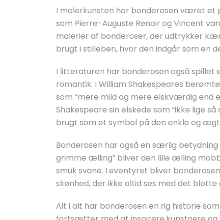
I malerkunsten har bonderosen været et
som Pierre-Auguste Renoir og Vincent va
malerier af bonderoser, der udtrykker kæ
brugt i stilleben, hvor den indgår som en d
I litteraturen har bonderosen også spillet
romantik. I William Shakespeares berømte
som “mere mild og mere elskværdig end e
Shakespeare sin elskede som “ikke lige så
brugt som et symbol på den enkle og ægte
Bonderosen har også en særlig betydning i 
grimme ælling” bliver den lille ælling mobbe
smuk svane. I eventyret bliver bonderos
skønhed, der ikke altid ses med det blotte 
Alt i alt har bonderosen en rig historie s
fortsætter med at inspirere kunstnere og f