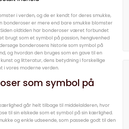
mster i verden, og de er kendt for deres smukke,
Men bonderoser er mere end bare smukke blomster
 Siden oldtiden har bonderoser været forbundet
et brugt som et symbol på passion, hengivenhed
 undersøge bonderosens historie som symbol på
nd, og hvordan den bruges som en gave til en
 kunst og litteratur, dens betydning i forskellige
nt i vores moderne verden.
roser som symbol på
rlighed går helt tilbage til middelalderen, hvor
se til sin elskede som et symbol på sin kærlighed.
mukke og enkle udseende, som passede godt til den