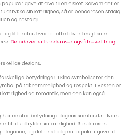
 populær gave at give til en elsket. Selvom der er
 udtrykke sin kærlighed, så er bonderosen stadig
ition og nostalgi.
 og litteratur, hvor de ofte bliver brugt som
nce.
Derudover er bonderoser også blevet brugt
rskellige designs.
forskellige betydninger. I Kina symboliserer den
 symbol på taknemmelighed og respekt. I Vesten er
 kærlighed og romantik, men den kan også
ig har en stor betydning i dagens samfund, selvom
 til at udtrykke sin kærlighed. Bonderosen
g elegance, og det er stadig en populær gave at