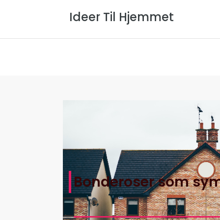
Ideer Til Hjemmet
Forside
Om Os
Privatlivspol
Bonderoser som sym
Hjem
>
Ideer Til Hjemmets Artik
>