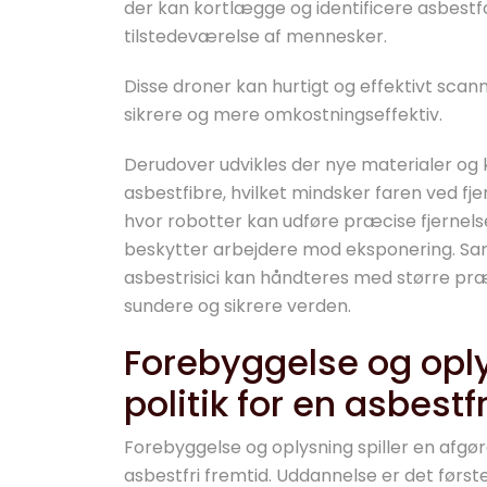
der kan kortlægge og identificere asbestf
tilstedeværelse af mennesker.
Disse droner kan hurtigt og effektivt sca
sikrere og mere omkostningseffektiv.
Derudover udvikles der nye materialer og
asbestfibre, hvilket mindsker faren ved fjer
hvor robotter kan udføre præcise fjernelse
beskytter arbejdere mod eksponering. Sam
asbestrisici kan håndteres med større præc
sundere og sikrere verden.
Forebyggelse og opl
politik for en asbestf
Forebyggelse og oplysning spiller en afgø
asbestfri fremtid. Uddannelse er det først