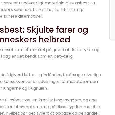
t være et uundværligt materiale blev asbest nu
kers sundhed, hvilket har ført til strenge
e sikrere alternativer.
best: Skjulte farer og
nneskers helbred
v anset som et mirakel på grund af dets styrke og
 dag er det kendt som en betydelig
e frigives i luften og indåndes, forårsage alvorlige
e konsekvenser er udviklingen af mesoteliom, en
r lungerne og bughulen.
re til asbestose, en kronisk lungesygdom, og øge
asbest er, at symptomerne på disse sygdomme ofte
en, hvilket gør det svært at opdage og behandle i