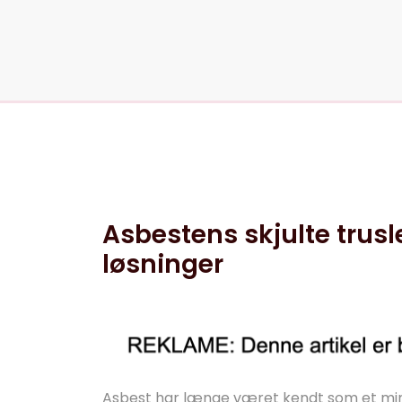
5 jun, 2025
0 kommentarer
Asbestens skjulte trusl
løsninger
Asbest har længe været kendt som et mir