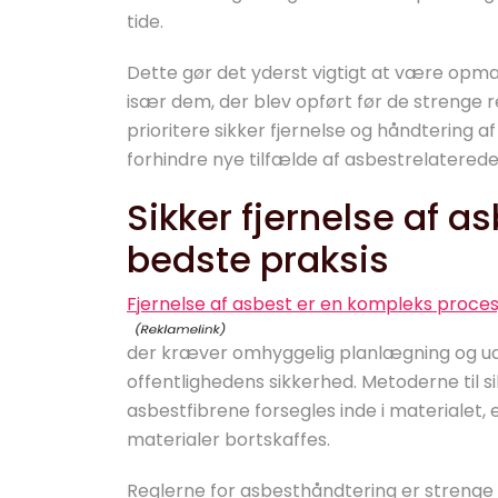
tide.
Dette gør det yderst vigtigt at være opm
især dem, der blev opført før de strenge r
prioritere sikker fjernelse og håndtering 
forhindre nye tilfælde af asbestrelatere
Sikker fjernelse af a
bedste praksis
Fjernelse af asbest er en kompleks proces
der kræver omhyggelig planlægning og udf
offentlighedens sikkerhed. Metoderne til si
asbestfibrene forsegles inde i materialet, 
materialer bortskaffes.
Reglerne for asbesthåndtering er strenge o