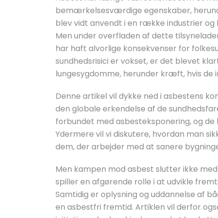
bemærkelsesværdige egenskaber, herunde
blev vidt anvendt i en række industrier og
Men under overfladen af dette tilsyneladen
har haft alvorlige konsekvenser for folke
sundhedsrisici er vokset, er det blevet klar
lungesygdomme, herunder kræft, hvis de i
Denne artikel vil dykke ned i asbestens ko
den globale erkendelse af de sundhedsfarer, 
forbundet med asbesteksponering, og de 
Ydermere vil vi diskutere, hvordan man sikk
dem, der arbejder med at sanere bygninger 
Men kampen mod asbest slutter ikke med f
spiller en afgørende rolle i at udvikle frem
Samtidig er oplysning og uddannelse af båd
en asbestfri fremtid. Artiklen vil derfor o