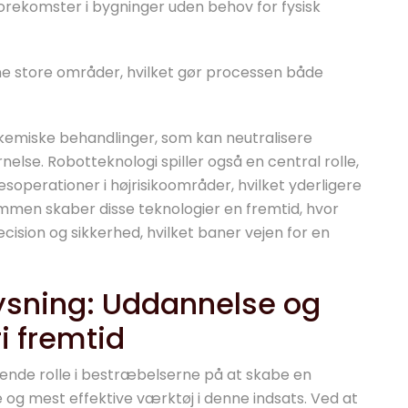
orekomster i bygninger uden behov for fysisk
nne store områder, hvilket gør processen både
 kemiske behandlinger, som kan neutralisere
nelse. Robotteknologi spiller også en central rolle,
soperationer i højrisikoområder, hvilket yderligere
men skaber disse teknologier en fremtid, hvor
ision og sikkerhed, hvilket baner vejen for en
ysning: Uddannelse og
ri fremtid
rende rolle i bestræbelserne på at skabe en
e og mest effektive værktøj i denne indsats. Ved at