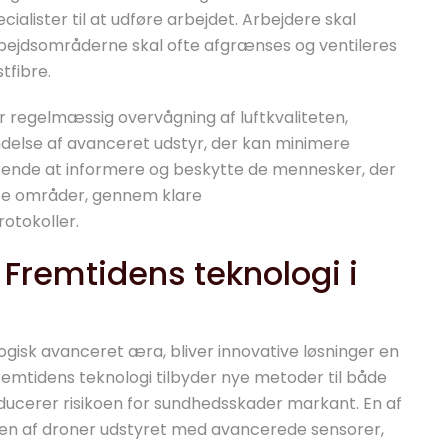
cialister til at udføre arbejdet. Arbejdere skal
bejdsområderne skal ofte afgrænses og ventileres
tfibre.
 regelmæssig overvågning af luftkvaliteten,
delse af avanceret udstyr, der kan minimere
ørende at informere og beskytte de mennesker, der
rte områder, gennem klare
otokoller.
 Fremtidens teknologi i
logisk avanceret æra, bliver innovative løsninger en
mtidens teknologi tilbyder nye metoder til både
reducerer risikoen for sundhedsskader markant. En af
en af droner udstyret med avancerede sensorer,