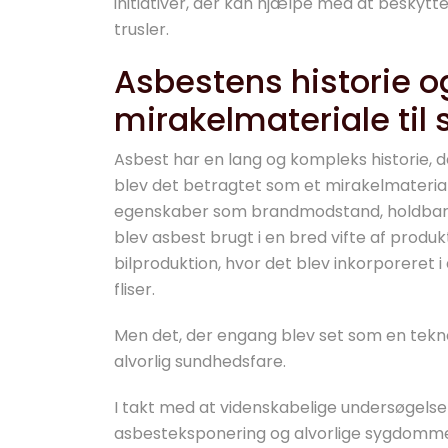
initiativer, der kan hjælpe med at besky
trusler.
Asbestens historie o
mirakelmateriale til
Asbest har en lang og kompleks historie, de
blev det betragtet som et mirakelmateri
egenskaber som brandmodstand, holdbarhed
blev asbest brugt i en bred vifte af produk
bilproduktion, hvor det blev inkorporeret i
fliser.
Men det, der engang blev set som en teknol
alvorlig sundhedsfare.
I takt med at videnskabelige undersøgelse
asbesteksponering og alvorlige sygdomm