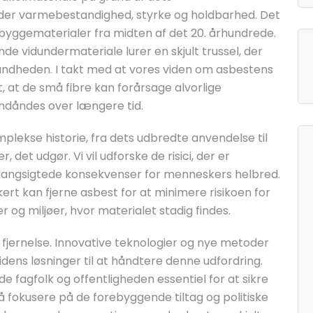
r varmebestandighed, styrke og holdbarhed. Det
 byggematerialer fra midten af det 20. århundrede.
de vidundermateriale lurer en skjult trussel, der
sundheden. I takt med at vores viden om asbestens
t, at de små fibre kan forårsage alvorlige
ndåndes over længere tid.
mplekse historie, fra dets udbredte anvendelse til
det udgør. Vi vil udforske de risici, der er
langsigtede konsekvenser for menneskers helbred.
ert kan fjerne asbest for at minimere risikoen for
og miljøer, hvor materialet stadig findes.
jernelse. Innovative teknologier og nye metoder
tidens løsninger til at håndtere denne udfordring.
e fagfolk og offentligheden essentiel for at sikre
gså fokusere på de forebyggende tiltag og politiske