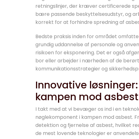
retningslinjer, der kræver certificerede spe
bære passende beskyttelsesudstyr, og ar
korrekt for at forhindre spredning af asbes
Bedste praksis inden for området omfatter
grundig uddannelse af personale og anven
risikoen for eksponering. Det er også afg
bor eller arbejder i nærheden af de berø
kommunikationsstrategier og sikkerhedspr
Innovative løsninger:
kampen mod asbest
I takt med at vi bevæger os ind i en tekno
nøglekomponent i kampen mod asbest. Fre
detektion og fjernelse af asbest, hvilket 
de mest lovende teknologier er anvendels