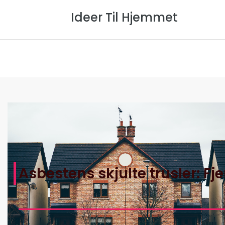
Ideer Til Hjemmet
Forside
Om Os
Privatlivspol
Asbestens skjulte trusler: Fj
Hjem
>
Ideer Til Hjemmets Artikler
>
Asbestens