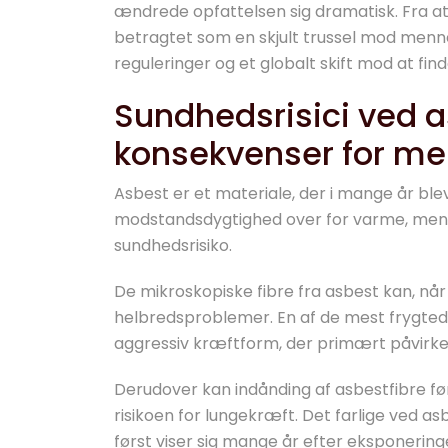
ændrede opfattelsen sig dramatisk. Fra a
betragtet som en skjult trussel mod mennes
reguleringer og et globalt skift mod at find
Sundhedsrisici ved as
konsekvenser for me
Asbest er et materiale, der i mange år ble
modstandsdygtighed over for varme, men i
sundhedsrisiko.
De mikroskopiske fibre fra asbest kan, når d
helbredsproblemer. En af de mest frygted
aggressiv kræftform, der primært påvirke
Derudover kan indånding af asbestfibre fø
risikoen for lungekræft. Det farlige ved 
først viser sig mange år efter eksponering