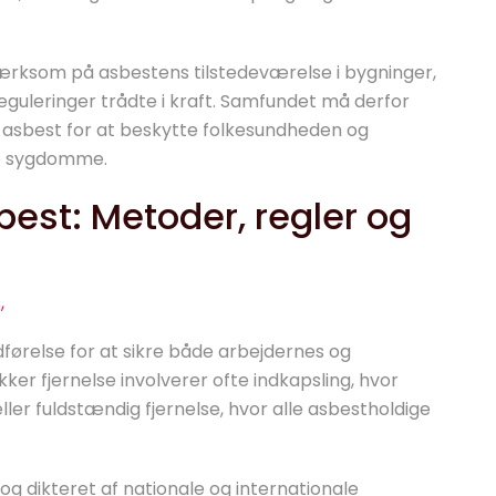
ærksom på asbestens tilstedeværelse i bygninger,
eguleringer trådte i kraft. Samfundet må derfor
af asbest for at beskytte folkesundheden og
de sygdomme.
sbest: Metoder, regler og
,
ørelse for at sikre både arbejdernes og
kker fjernelse involverer ofte indkapsling, hvor
eller fuldstændig fjernelse, hvor alle asbestholdige
g dikteret af nationale og internationale