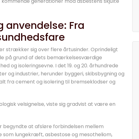
tte kommende generationer mod asbestens skjulte
g anvendelse: Fra
 sundhedsfare
r strækker sig over flere årtusinder. Oprindeligt
ale på grund af dets bemærkelsesværdige
 og isoleringsevne. I det 19. og 20. århundrede
ter og industrier, herunder byggeri, skibsbygning og
 alt fra cement og isolering til bremseklodser og
ogisk velsignelse, viste sig gradvist at være en
r begyndte at afsløre forbindelsen mellem
e som lungekræft, asbestose og mesotheliom,