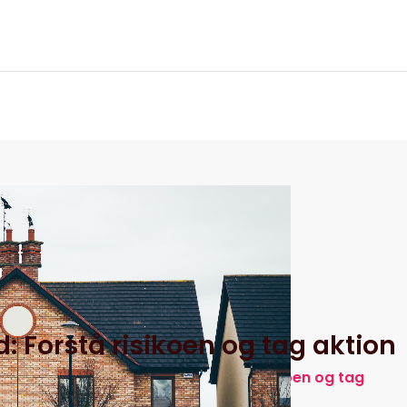
itik
 Forstå risikoen og tag aktion
rtikler
Asbest og sundhed: Forstå risikoen og tag
aktion