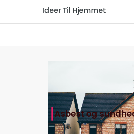
Ideer Til Hjemmet
Forside
Om Os
Privatlivspol
Asbest og sundhed:
Hjem
>
Ideer Til Hjemmets A
>