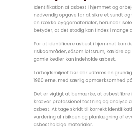
Identifikation af asbest i hjemmet og arb
nødvendig opgave for at sikre et sundt og 
en række byggematerialer, herunder isoleri
betyder, at det stadig kan findes i mange
For at identificere asbest i hjemmet kan d
risikoområder, såsom loftsrum, kældre og 
gamle kedler kan indeholde asbest.
I arbejdsmiljøet bør der udføres en grundig
1980’erne, med særlig opmærksomhed på 
Det er vigtigt at bemærke, at asbestfibre 
kræver professionel testning og analyse a
asbest. At tage skridt til korrekt identifi
vurdering af risikoen og planlægning af eve
asbestholdige materialer.