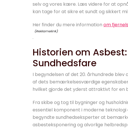
selv og vores kære. Læs videre for at opnå
kan tage for at sikre et sundt og sikkert mil
Her finder du mere information
om fjernel
.
Historien om Asbest:
Sundhedsfare
I begyndelsen af det 20. århundrede blev
af dets bemærkelsesværdige egenskaber
hvilket gjorde det yderst attraktivt for en 
Fra skibe og tog til bygninger og hushold
essentiel komponent i moderne teknologi o
begyndte sundhedseksperter at bemær
asbesteksponering og alvorlige helbreds