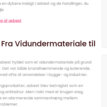
 en dybere indsigt i asbest og de handlinger, du
jø.
se af asbest
 Fra Vidundermateriale til
 asbest hyldet som et vidundermateriale på grund
. Det var både brandhæmmende og isolerende,
bred vifte af anvendelser i bygge- og industrier.
ningsprodukter, asbest blev betragtet som en
g arkitektur. Men i takt med at brugen steg,
ke en alarmerende sammenhæng mellem
problemer.