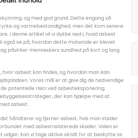
bekymring, og med god grund. Dette engang så
 styrke og varmebestandighed, men det kom senere
e. I denne artikel vil vi dykke ned i, hvad asbest
i vil også se på, hvordan dette materiale er blevet
 dag påvirker menneskers sundhed på kort og lang
 hvor asbest kan findes, og hvordan man kan
rbejdspladsen. Vores mål er at give dig de nødvendige
de potentielle risici ved asbesteksponering.
rebyggelsesstrategier, der kan hjælpe med at
 med asbest.
edst håndterer og fjerner asbest, hvis man støder
r forbundet med asbestrelaterede skader. Viden er
 udgør, kan vi tage aktive skridt for at beskytte os