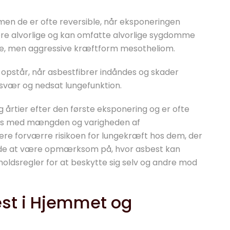
en de er ofte reversible, når eksponeringen
mere alvorlige og kan omfatte alvorlige sygdomme
e, men aggressive kræftform mesotheliom.
opstår, når asbestfibrer indåndes og skader
esvær og nedsat lungefunktion.
 årtier efter den første eksponering og er ofte
ges med mængden og varigheden af
ere forværre risikoen for lungekræft hos dem, der
rende at være opmærksom på, hvor asbest kan
oldsregler for at beskytte sig selv og andre mod
best i Hjemmet og