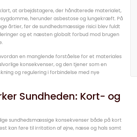
klart, at arbejdstagere, der håndterede materialet,
ungesygdomme, herunder asbestose og lungekræft. På
nge årtier, før de sundhedsmæssige risici blev fuldt
eguleringer og et næsten globalt forbud mod brugen
e.
hvordan en manglende forståelse for et materiales
alvorlige konsekvenser, og den tjener som en
kning og regulering i forbindelse med nye
rker Sundheden: Kort- og
orlige sundhedsmæssige konsekvenser både på kort
st kan føre til irritation af øjne, næse og hals samt