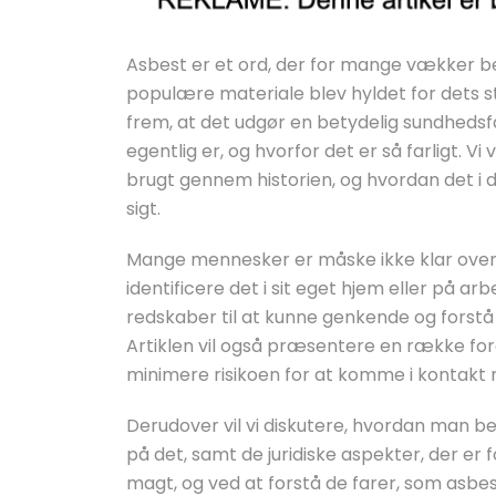
Asbest er et ord, der for mange vækker 
populære materiale blev hyldet for dets
frem, at det udgør en betydelig sundhedsfar
egentlig er, og hvorfor det er så farligt. V
brugt gennem historien, og hvordan det i
sigt.
Mange mennesker er måske ikke klar over,
identificere det i sit eget hjem eller på a
redskaber til at kunne genkende og forstå 
Artiklen vil også præsentere en række fo
minimere risikoen for at komme i kontakt
Derudover vil vi diskutere, hvordan man b
på det, samt de juridiske aspekter, der e
magt, og ved at forstå de farer, som asbest