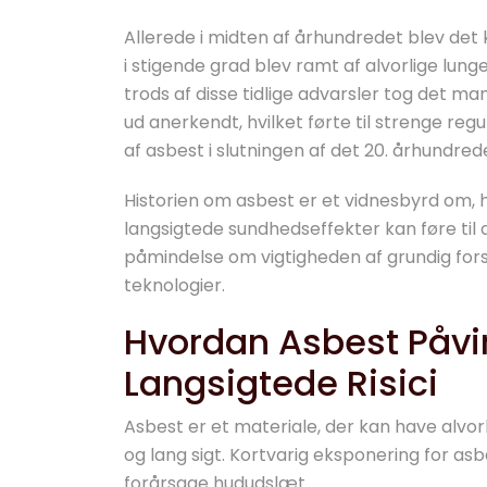
Allerede i midten af århundredet blev det 
i stigende grad blev ramt af alvorlige l
trods af disse tidlige advarsler tog det ma
ud anerkendt, hvilket førte til strenge r
af asbest i slutningen af det 20. århundred
Historien om asbest er et vidnesbyrd om, 
langsigtede sundhedseffekter kan føre til 
påmindelse om vigtigheden af grundig fors
teknologier.
Hvordan Asbest Påvi
Langsigtede Risici
Asbest er et materiale, der kan have alv
og lang sigt. Kortvarig eksponering for asbe
forårsage hududslæt.