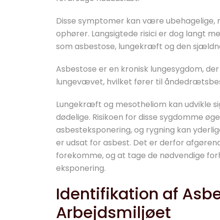
Disse symptomer kan være ubehagelige, m
ophører. Langsigtede risici er dog langt 
som asbestose, lungekræft og den sjældn
Asbestose er en kronisk lungesygdom, der 
lungevævet, hvilket fører til åndedrætsb
Lungekræft og mesotheliom kan udvikle sig
dødelige. Risikoen for disse sygdomme ø
asbesteksponering, og rygning kan yderlig
er udsat for asbest. Det er derfor afgø
forekomme, og at tage de nødvendige forh
eksponering.
Identifikation af As
Arbejdsmiljøet