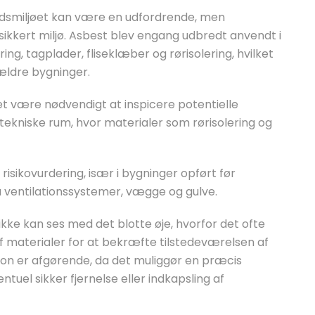
ejdsmiljøet kan være en udfordrende, men
sikkert miljø. Asbest blev engang udbredt anvendt i
ng, tagplader, fliseklæber og rørisolering, hvilket
 ældre bygninger.
et være nødvendigt at inspicere potentielle
tekniske rum, hvor materialer som rørisolering og
 risikovurdering, især i bygninger opført før
ventilationssystemer, vægge og gulve.
ikke kan ses med det blotte øje, hvorfor det ofte
f materialer for at bekræfte tilstedeværelsen af
kation er afgørende, da det muliggør en præcis
ntuel sikker fjernelse eller indkapsling af