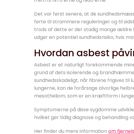
frem til 1970’erne og 1980’erne.
Det var først senere, at de sundhedsmæssig
førte til strammere reguleringer og til si
trods af dette er der stadig mange ældre by
udgør en potentiel sundhedsrisiko, hvis mat
Hvordan asbest påvi
Asbest er et naturligt forekommende miner
grund af dets isolerende og brandhæmme
sundhedsskadeligt, når fibrene frigives til 
lungerne, kan de forårsage alvorlige hel
mesotheliom, som er en kræftform i lunge
Symptomerne på disse sygdomme udvikler 
hvilket gør tidlig diagnose og behandling v
Her finder du mere information
om fjernel