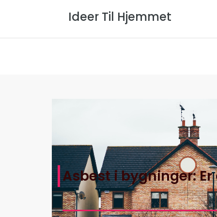
Ideer Til Hjemmet
Forside
Om Os
Privatlivspol
Asbest i bygninger: E
Hjem
>
Ideer Til Hjemmets Artikler
>