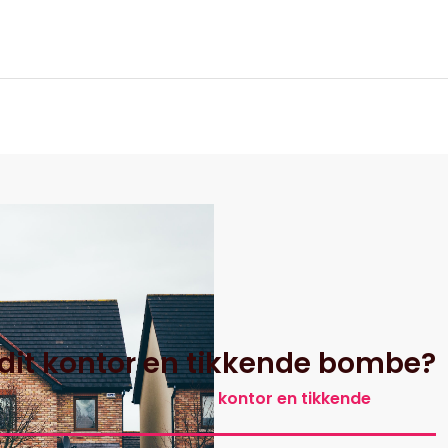
itik
r dit kontor en tikkende bombe?
Asbest i bygninger: Er dit kontor en tikkende
bombe?