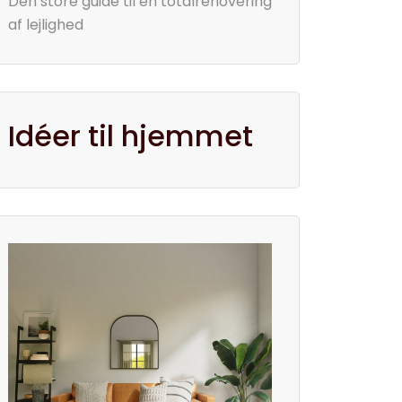
Den store guide til en totalrenovering
af lejlighed
Idéer til hjemmet