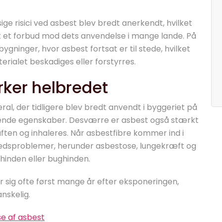
e risici ved asbest blev bredt anerkendt, hvilket
dst et forbud mod dets anvendelse i mange lande. På
gninger, hvor asbest fortsat er til stede, hvilket
erialet beskadiges eller forstyrres.
rker helbredet
al, der tidligere blev bredt anvendt i byggeriet på
nde egenskaber. Desværre er asbest også stærkt
luften og inhaleres. Når asbestfibre kommer ind i
bredsproblemer, herunder asbestose, lungekræft og
hinden eller bughinden.
sig ofte først mange år efter eksponeringen,
anskelig.
se af asbest