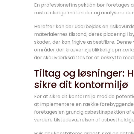
En professionel inspektion bør foretages a
mistænkelige materialer og analysere dem
Herefter kan der udarbejdes en risikovurd
materialernes tilstand, deres placering i by
skader, der kan frigive asbestfibre. Denne 
områder der kræver øjeblikkelig opmærks
der skal iværksættes for at beskytte me
Tiltag og løsninger: 
sikre dit kontormiljø
For at sikre dit kontormiljø mod de potenti
at implementere en række forebyggende o
foretages en grundig asbestinspektion af en
vurdere tilstedeværelsen af asbestholdige
Hvis der konstateres asbest, skal en detalj