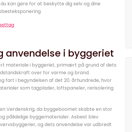
u kan gøre for at beskytte dig selv og dine
asbesteksponering.
esttag
g anvendelse i byggeriet
rt materiale i byggeriet, primært på grund af dets
dstandskraft over for varme og brand.
g fart i begyndelsen af det 20. århundrede, hvor
erialer som tagplader, loftspaneler, rørisolering
nden Verdenskrig, da byggeboomet skabte en stor
og pålidelige byggematerialer. Asbest blev
rhvervsbyggerier, og dets anvendelse var udbredt