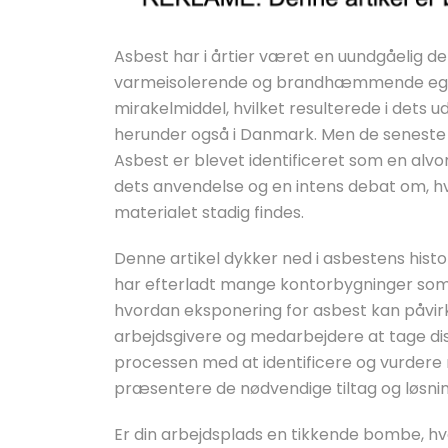
Asbest har i årtier været en uundgåelig del
varmeisolerende og brandhæmmende egen
mirakelmiddel, hvilket resulterede i dets 
herunder også i Danmark. Men de seneste å
Asbest er blevet identificeret som en alvorl
dets anvendelse og en intens debat om, h
materialet stadig findes.
Denne artikel dykker ned i asbestens histo
har efterladt mange kontorbygninger som p
hvordan eksponering for asbest kan påvirk
arbejdsgivere og medarbejdere at tage disse
processen med at identificere og vurdere r
præsentere de nødvendige tiltag og løsninge
Er din arbejdsplads en tikkende bombe, hvo