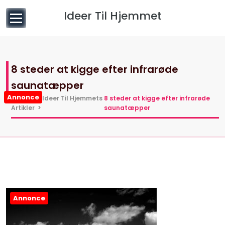
til
Ideer Til Hjemmet
indhold
8 steder at kigge efter infrarøde
saunatæpper
Annonce
Hjem
>
Ideer Til Hjemmets
8 steder at kigge efter infrarøde
Artikler
>
saunatæpper
Annonce