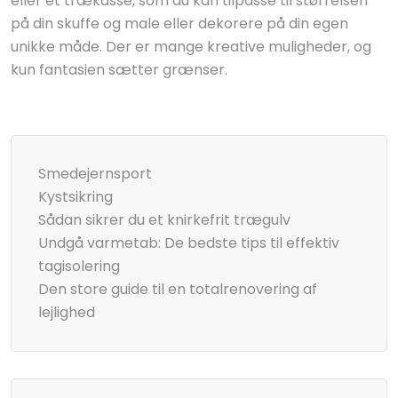
eller et trækasse, som du kan tilpasse til størrelsen
på din skuffe og male eller dekorere på din egen
unikke måde. Der er mange kreative muligheder, og
kun fantasien sætter grænser.
Smedejernsport
Kystsikring
Sådan sikrer du et knirkefrit trægulv
Undgå varmetab: De bedste tips til effektiv
tagisolering
Den store guide til en totalrenovering af
lejlighed